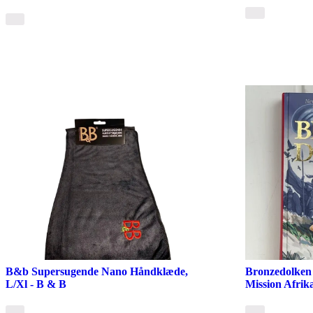
B&b Supersugende Nano Håndklæde,
Bronzedolken 
L/Xl - B & B
Mission Afri