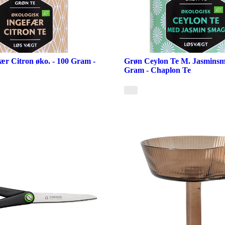
ær Citron øko. - 100 Gram -
Grøn Ceylon Te M. Jasminsma
Gram - Chaplon Te