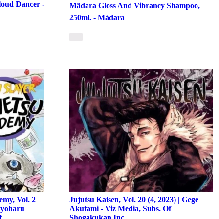
Cloud Dancer -
Mãdara Gloss And Vibrancy Shampoo,
250ml. - Mádara
my, Vol. 2
Jujutsu Kaisen, Vol. 20 (4, 2023) | Gege
oyoharu
Akutami - Viz Media, Subs. Of
f
Shogakukan Inc