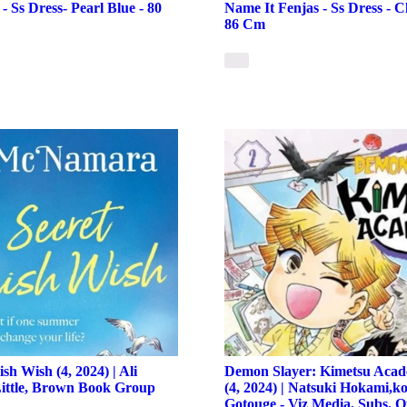
- Ss Dress- Pearl Blue - 80
Name It Fenjas - Ss Dress - 
86 Cm
sh Wish (4, 2024) | Ali
Demon Slayer: Kimetsu Acade
ittle, Brown Book Group
(4, 2024) | Natsuki Hokami,k
Gotouge - Viz Media, Subs. O