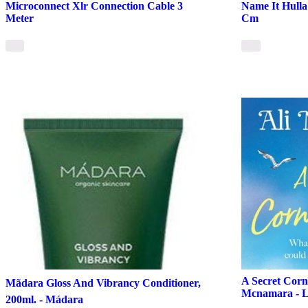
Microconnect Xlr Connection Cable 3
Name It Hulla 
Meter
Cm
A Secret Corni
Mãdara Gloss And Vibrancy Conditioner,
Mcnamara - L
200ml. - Mádara