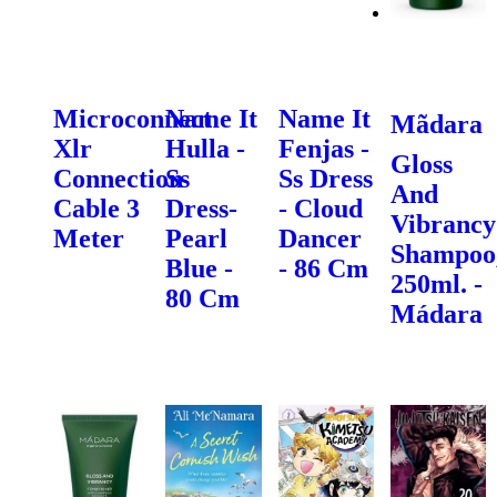
Microconnect
Name It
Name It
Mãdara
Xlr
Hulla -
Fenjas -
Gloss
Connection
Ss
Ss Dress
And
Cable 3
Dress-
- Cloud
Vibrancy
Meter
Pearl
Dancer
Shampoo
Blue -
- 86 Cm
250ml. -
80 Cm
Mádara