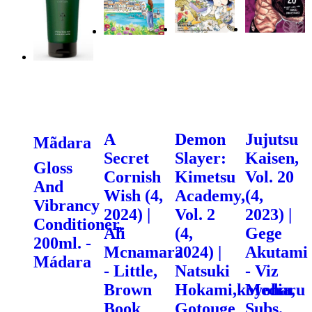
A
Demon
Jujutsu
Mãdara
Secret
Slayer:
Kaisen,
Gloss
Cornish
Kimetsu
Vol. 20
And
Wish (4,
Academy,
(4,
Vibrancy
2024) |
Vol. 2
2023) |
Conditioner,
Ali
(4,
Gege
200ml. -
Mcnamara
2024) |
Akutami
Mádara
- Little,
Natsuki
- Viz
Brown
Hokami,koyoharu
Media,
Book
Gotouge
Subs.