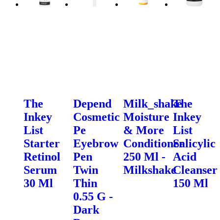
The
Depend
Milk_shake
The
Inkey
Cosmetic
Moisture
Inkey
List
Pe
& More
List
Starter
Eyebrow
Conditioner
Salicylic
Retinol
Pen
250 Ml -
Acid
Serum
Twin
Milkshake
Cleanser
30 Ml
Thin
150 Ml
0.55 G -
Dark