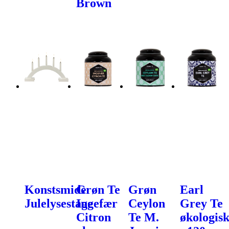
Brown
Konstsmide
Grøn Te
Grøn
Earl
Julelysestage
Ingefær
Ceylon
Grey Te
Citron
Te M.
økologis