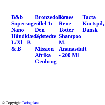
B&b
Bronzedolken
Kraes
Tacta
Supersugende
- Del 1:
Rene
Kortspil,
Nano
Den
Totter
Dansk
Håndklæde,
Udstødte
Shampoo
L/Xl - B
-
M.
& B
Mission
Ananasduft
Afrika
- 200 Ml
Genbrug
© Copyright
Carlogclara