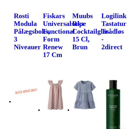
Rosti
Fiskars
Muubs
Logilink
Modula
Universalsaks
Ripe
Tastatur
Pålægsboks,
Functional
Cocktailglas
Trådløs
3
Form
15 Cl,
-
Niveauer
Renew
Brun
2direct
17 Cm