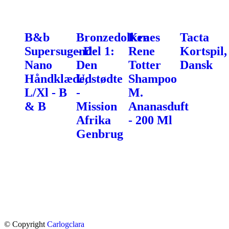
B&b
Bronzedolken
Kraes
Tacta
Supersugende
- Del 1:
Rene
Kortspil,
Nano
Den
Totter
Dansk
Håndklæde,
Udstødte
Shampoo
L/Xl - B
-
M.
& B
Mission
Ananasduft
Afrika
- 200 Ml
Genbrug
© Copyright
Carlogclara