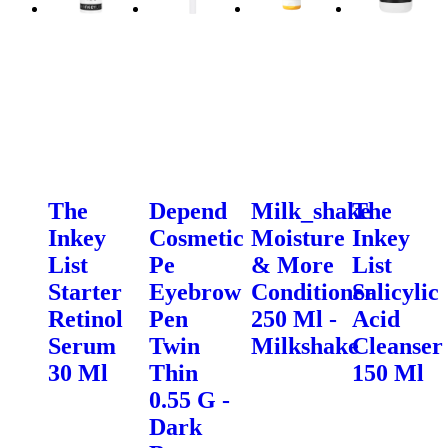
The
Depend
Milk_shake
The
Inkey
Cosmetic
Moisture
Inkey
List
Pe
& More
List
Starter
Eyebrow
Conditioner
Salicylic
Retinol
Pen
250 Ml -
Acid
Serum
Twin
Milkshake
Cleanser
30 Ml
Thin
150 Ml
0.55 G -
Dark