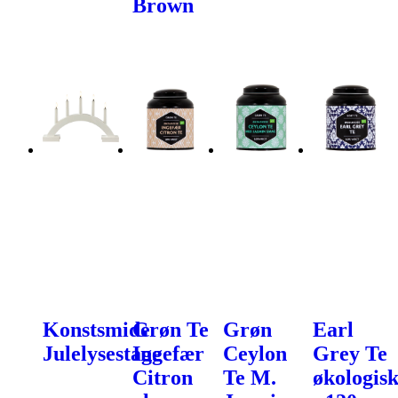
Brown
Konstsmide
Grøn Te
Grøn
Earl
Julelysestage
Ingefær
Ceylon
Grey Te
Citron
Te M.
økologis