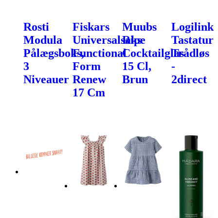
Rosti
Fiskars
Muubs
Logilink
Modula
Universalsaks
Ripe
Tastatur
Pålægsboks,
Functional
Cocktailglas
Trådløs
3
Form
15 Cl,
-
Niveauer
Renew
Brun
2direct
17 Cm