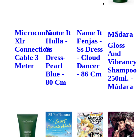
Microconnect
Name It
Name It
Mãdara
Xlr
Hulla -
Fenjas -
Gloss
Connection
Ss
Ss Dress
And
Cable 3
Dress-
- Cloud
Vibrancy
Meter
Pearl
Dancer
Shampoo
Blue -
- 86 Cm
250ml. -
80 Cm
Mádara