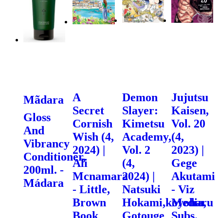
A
Demon
Jujutsu
Mãdara
Secret
Slayer:
Kaisen,
Gloss
Cornish
Kimetsu
Vol. 20
And
Wish (4,
Academy,
(4,
Vibrancy
2024) |
Vol. 2
2023) |
Conditioner,
Ali
(4,
Gege
200ml. -
Mcnamara
2024) |
Akutami
Mádara
- Little,
Natsuki
- Viz
Brown
Hokami,koyoharu
Media,
Book
Gotouge
Subs.