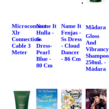
Microconnect
Name It
Name It
Mãdara
Xlr
Hulla -
Fenjas -
Gloss
Connection
Ss
Ss Dress
And
Cable 3
Dress-
- Cloud
Vibrancy
Meter
Pearl
Dancer
Shampoo
Blue -
- 86 Cm
250ml. -
80 Cm
Mádara