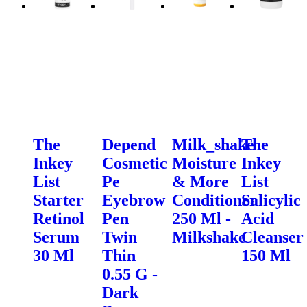
The
Depend
Milk_shake
The
Inkey
Cosmetic
Moisture
Inkey
List
Pe
& More
List
Starter
Eyebrow
Conditioner
Salicylic
Retinol
Pen
250 Ml -
Acid
Serum
Twin
Milkshake
Cleanser
30 Ml
Thin
150 Ml
0.55 G -
Dark