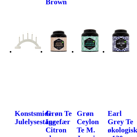
Brown
Konstsmide
Grøn Te
Grøn
Earl
Julelysestage
Ingefær
Ceylon
Grey Te
Citron
Te M.
økologis