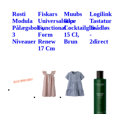
Rosti
Fiskars
Muubs
Logilink
Modula
Universalsaks
Ripe
Tastatur
Pålægsboks,
Functional
Cocktailglas
Trådløs
3
Form
15 Cl,
-
Niveauer
Renew
Brun
2direct
17 Cm