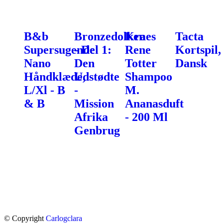
B&b
Bronzedolken
Kraes
Tacta
Supersugende
- Del 1:
Rene
Kortspil,
Nano
Den
Totter
Dansk
Håndklæde,
Udstødte
Shampoo
L/Xl - B
-
M.
& B
Mission
Ananasduft
Afrika
- 200 Ml
Genbrug
© Copyright
Carlogclara