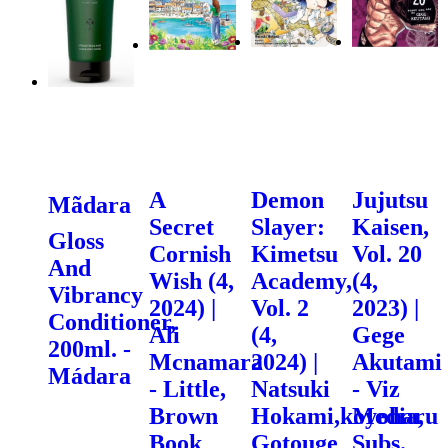
A
Demon
Jujutsu
Mãdara
Secret
Slayer:
Kaisen,
Gloss
Cornish
Kimetsu
Vol. 20
And
Wish (4,
Academy,
(4,
Vibrancy
2024) |
Vol. 2
2023) |
Conditioner,
Ali
(4,
Gege
200ml. -
Mcnamara
2024) |
Akutami
Mádara
- Little,
Natsuki
- Viz
Brown
Hokami,koyoharu
Media,
Book
Gotouge
Subs.