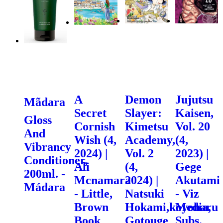
A
Demon
Jujutsu
Mãdara
Secret
Slayer:
Kaisen,
Gloss
Cornish
Kimetsu
Vol. 20
And
Wish (4,
Academy,
(4,
Vibrancy
2024) |
Vol. 2
2023) |
Conditioner,
Ali
(4,
Gege
200ml. -
Mcnamara
2024) |
Akutami
Mádara
- Little,
Natsuki
- Viz
Brown
Hokami,koyoharu
Media,
Book
Gotouge
Subs.