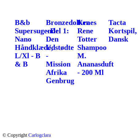
B&b
Bronzedolken
Kraes
Tacta
Supersugende
- Del 1:
Rene
Kortspil,
Nano
Den
Totter
Dansk
Håndklæde,
Udstødte
Shampoo
L/Xl - B
-
M.
& B
Mission
Ananasduft
Afrika
- 200 Ml
Genbrug
© Copyright
Carlogclara