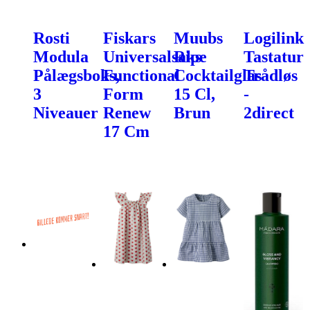
Rosti
Fiskars
Muubs
Logilink
Modula
Universalsaks
Ripe
Tastatur
Pålægsboks,
Functional
Cocktailglas
Trådløs
3
Form
15 Cl,
-
Niveauer
Renew
Brun
2direct
17 Cm