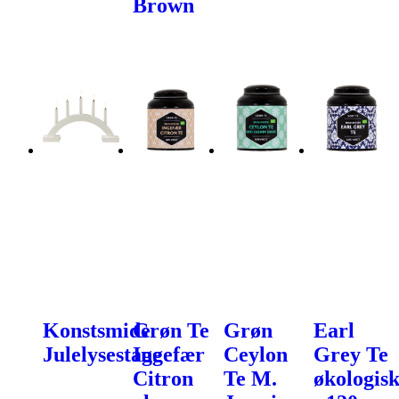
Brown
Konstsmide
Grøn Te
Grøn
Earl
Julelysestage
Ingefær
Ceylon
Grey Te
Citron
Te M.
økologis