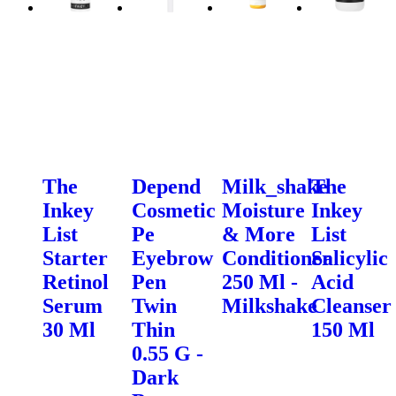
The
Depend
Milk_shake
The
Inkey
Cosmetic
Moisture
Inkey
List
Pe
& More
List
Starter
Eyebrow
Conditioner
Salicylic
Retinol
Pen
250 Ml -
Acid
Serum
Twin
Milkshake
Cleanser
30 Ml
Thin
150 Ml
0.55 G -
Dark