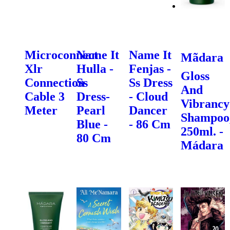
Microconnect
Name It
Name It
Mãdara
Xlr
Hulla -
Fenjas -
Gloss
Connection
Ss
Ss Dress
And
Cable 3
Dress-
- Cloud
Vibrancy
Meter
Pearl
Dancer
Shampoo
Blue -
- 86 Cm
250ml. -
80 Cm
Mádara