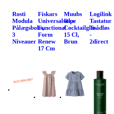
Rosti
Fiskars
Muubs
Logilink
Modula
Universalsaks
Ripe
Tastatur
Pålægsboks,
Functional
Cocktailglas
Trådløs
3
Form
15 Cl,
-
Niveauer
Renew
Brun
2direct
17 Cm