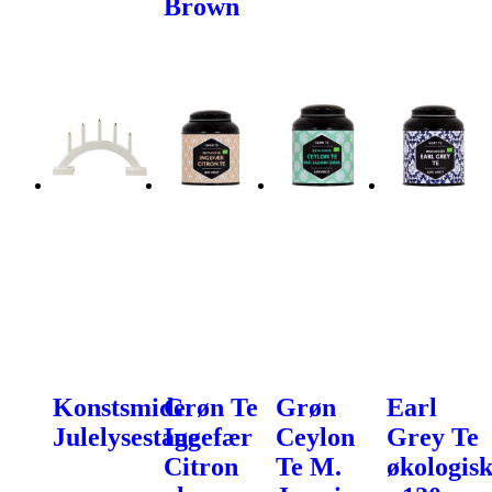
Brown
Konstsmide
Grøn Te
Grøn
Earl
Julelysestage
Ingefær
Ceylon
Grey Te
Citron
Te M.
økologis