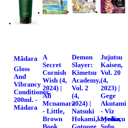
A
Demon
Jujutsu
Mãdara
Secret
Slayer:
Kaisen,
Gloss
Cornish
Kimetsu
Vol. 20
And
Wish (4,
Academy,
(4,
Vibrancy
2024) |
Vol. 2
2023) |
Conditioner,
Ali
(4,
Gege
200ml. -
Mcnamara
2024) |
Akutami
Mádara
- Little,
Natsuki
- Viz
Brown
Hokami,koyoharu
Media,
Book
Gotouge
Subs.