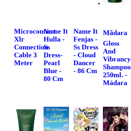
Microconnect
Name It
Name It
Mãdara
Xlr
Hulla -
Fenjas -
Gloss
Connection
Ss
Ss Dress
And
Cable 3
Dress-
- Cloud
Vibrancy
Meter
Pearl
Dancer
Shampoo
Blue -
- 86 Cm
250ml. -
80 Cm
Mádara