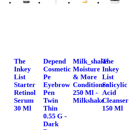
The
Depend
Milk_shake
The
Inkey
Cosmetic
Moisture
Inkey
List
Pe
& More
List
Starter
Eyebrow
Conditioner
Salicylic
Retinol
Pen
250 Ml -
Acid
Serum
Twin
Milkshake
Cleanser
30 Ml
Thin
150 Ml
0.55 G -
Dark