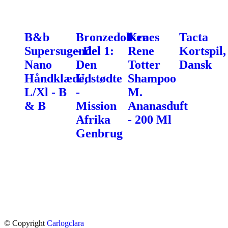
B&b
Bronzedolken
Kraes
Tacta
Supersugende
- Del 1:
Rene
Kortspil,
Nano
Den
Totter
Dansk
Håndklæde,
Udstødte
Shampoo
L/Xl - B
-
M.
& B
Mission
Ananasduft
Afrika
- 200 Ml
Genbrug
© Copyright
Carlogclara