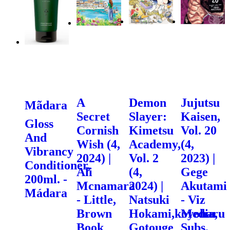
A
Demon
Jujutsu
Mãdara
Secret
Slayer:
Kaisen,
Gloss
Cornish
Kimetsu
Vol. 20
And
Wish (4,
Academy,
(4,
Vibrancy
2024) |
Vol. 2
2023) |
Conditioner,
Ali
(4,
Gege
200ml. -
Mcnamara
2024) |
Akutami
Mádara
- Little,
Natsuki
- Viz
Brown
Hokami,koyoharu
Media,
Book
Gotouge
Subs.