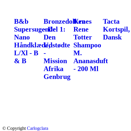
B&b
Bronzedolken
Kraes
Tacta
Supersugende
- Del 1:
Rene
Kortspil,
Nano
Den
Totter
Dansk
Håndklæde,
Udstødte
Shampoo
L/Xl - B
-
M.
& B
Mission
Ananasduft
Afrika
- 200 Ml
Genbrug
© Copyright
Carlogclara