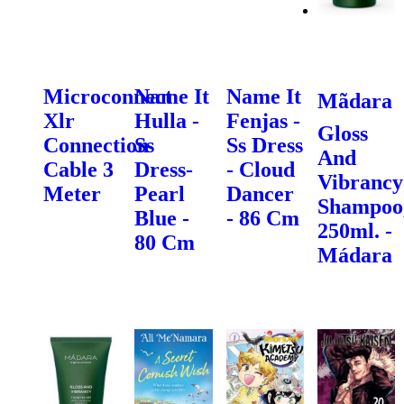
Microconnect
Name It
Name It
Mãdara
Xlr
Hulla -
Fenjas -
Gloss
Connection
Ss
Ss Dress
And
Cable 3
Dress-
- Cloud
Vibrancy
Meter
Pearl
Dancer
Shampoo
Blue -
- 86 Cm
250ml. -
80 Cm
Mádara