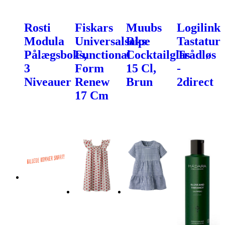
Rosti
Fiskars
Muubs
Logilink
Modula
Universalsaks
Ripe
Tastatur
Pålægsboks,
Functional
Cocktailglas
Trådløs
3
Form
15 Cl,
-
Niveauer
Renew
Brun
2direct
17 Cm