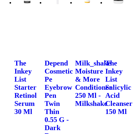
The
Depend
Milk_shake
The
Inkey
Cosmetic
Moisture
Inkey
List
Pe
& More
List
Starter
Eyebrow
Conditioner
Salicylic
Retinol
Pen
250 Ml -
Acid
Serum
Twin
Milkshake
Cleanser
30 Ml
Thin
150 Ml
0.55 G -
Dark