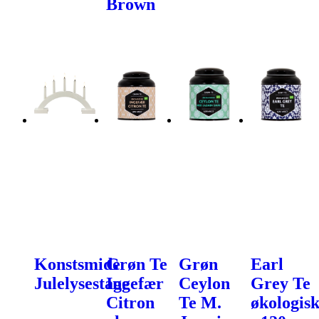
Brown
Konstsmide
Grøn Te
Grøn
Earl
Julelysestage
Ingefær
Ceylon
Grey Te
Citron
Te M.
økologis