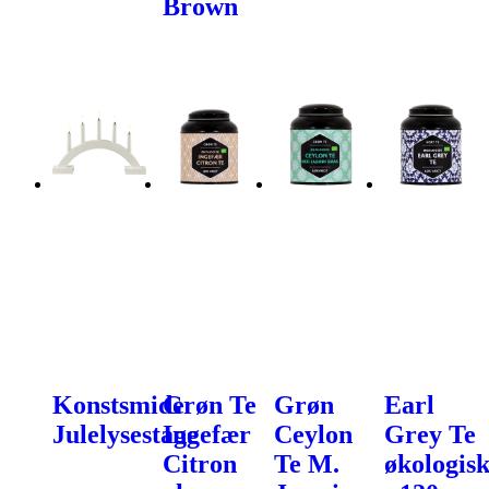
Brown
Konstsmide
Grøn Te
Grøn
Earl
Julelysestage
Ingefær
Ceylon
Grey Te
Citron
Te M.
økologis