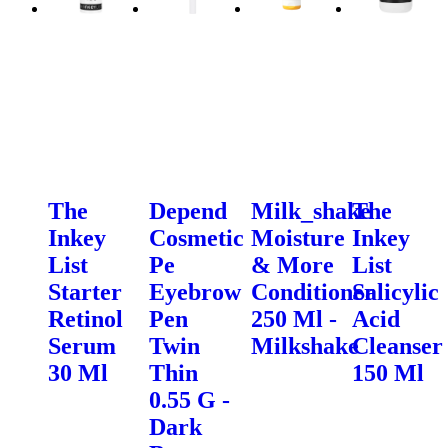
The
Depend
Milk_shake
The
Inkey
Cosmetic
Moisture
Inkey
List
Pe
& More
List
Starter
Eyebrow
Conditioner
Salicylic
Retinol
Pen
250 Ml -
Acid
Serum
Twin
Milkshake
Cleanser
30 Ml
Thin
150 Ml
0.55 G -
Dark