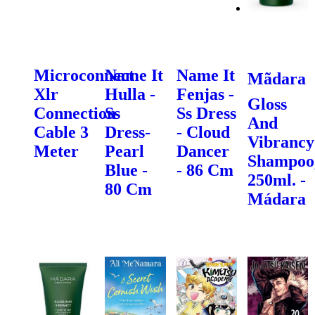
Microconnect
Name It
Name It
Mãdara
Xlr
Hulla -
Fenjas -
Gloss
Connection
Ss
Ss Dress
And
Cable 3
Dress-
- Cloud
Vibrancy
Meter
Pearl
Dancer
Shampoo
Blue -
- 86 Cm
250ml. -
80 Cm
Mádara