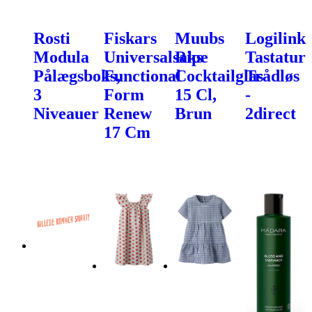
Rosti
Fiskars
Muubs
Logilink
Modula
Universalsaks
Ripe
Tastatur
Pålægsboks,
Functional
Cocktailglas
Trådløs
3
Form
15 Cl,
-
Niveauer
Renew
Brun
2direct
17 Cm