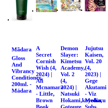
A
Demon
Jujutsu
Mãdara
Secret
Slayer:
Kaisen,
Gloss
Cornish
Kimetsu
Vol. 20
And
Wish (4,
Academy,
(4,
Vibrancy
2024) |
Vol. 2
2023) |
Conditioner,
Ali
(4,
Gege
200ml. -
Mcnamara
2024) |
Akutami
Mádara
- Little,
Natsuki
- Viz
Brown
Hokami,koyoharu
Media,
Book
Gotouge
Subs.