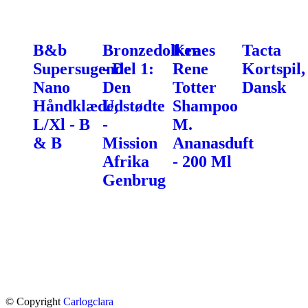
B&b
Bronzedolken
Kraes
Tacta
Supersugende
- Del 1:
Rene
Kortspil,
Nano
Den
Totter
Dansk
Håndklæde,
Udstødte
Shampoo
L/Xl - B
-
M.
& B
Mission
Ananasduft
Afrika
- 200 Ml
Genbrug
© Copyright
Carlogclara