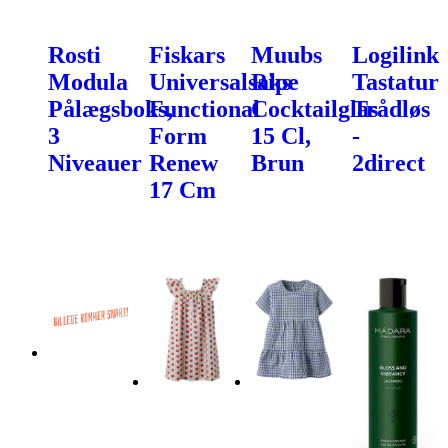
Rosti
Fiskars
Muubs
Logilink
Modula
Universalsaks
Ripe
Tastatur
Pålægsboks,
Functional
Cocktailglas
Trådløs
3
Form
15 Cl,
-
Niveauer
Renew
Brun
2direct
17 Cm