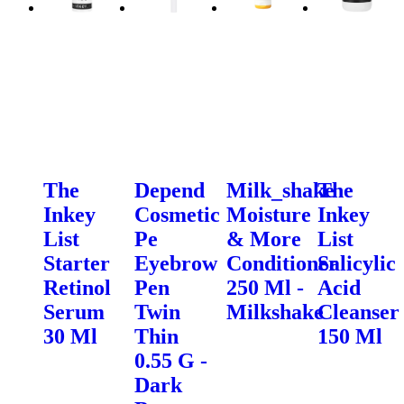
The
Depend
Milk_shake
The
Inkey
Cosmetic
Moisture
Inkey
List
Pe
& More
List
Starter
Eyebrow
Conditioner
Salicylic
Retinol
Pen
250 Ml -
Acid
Serum
Twin
Milkshake
Cleanser
30 Ml
Thin
150 Ml
0.55 G -
Dark