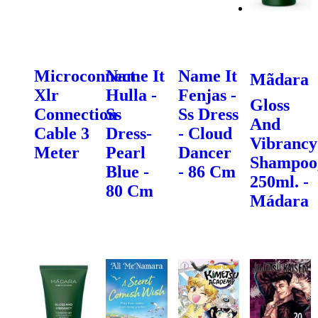
Microconnect
Name It
Name It
Mãdara
Xlr
Hulla -
Fenjas -
Gloss
Connection
Ss
Ss Dress
And
Cable 3
Dress-
- Cloud
Vibrancy
Meter
Pearl
Dancer
Shampoo
Blue -
- 86 Cm
250ml. -
80 Cm
Mádara