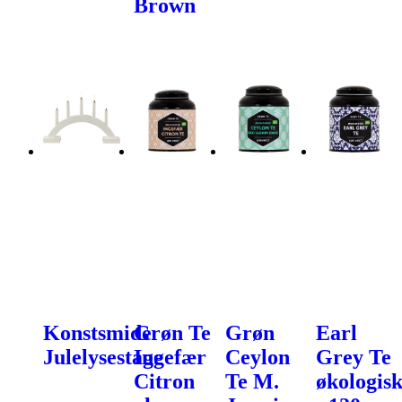
Brown
Konstsmide
Grøn Te
Grøn
Earl
Julelysestage
Ingefær
Ceylon
Grey Te
Citron
Te M.
økologis