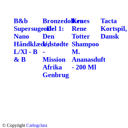
B&b
Bronzedolken
Kraes
Tacta
Supersugende
- Del 1:
Rene
Kortspil,
Nano
Den
Totter
Dansk
Håndklæde,
Udstødte
Shampoo
L/Xl - B
-
M.
& B
Mission
Ananasduft
Afrika
- 200 Ml
Genbrug
© Copyright
Carlogclara