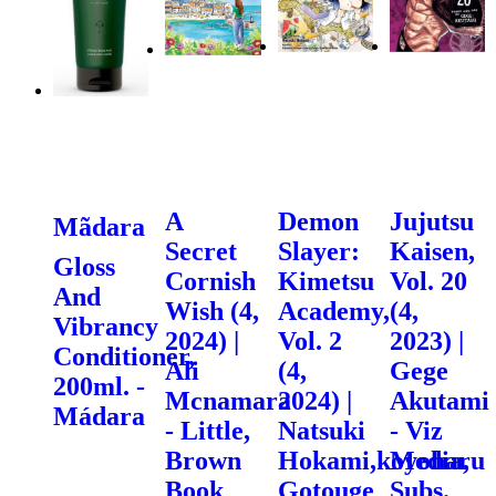
A
Demon
Jujutsu
Mãdara
Secret
Slayer:
Kaisen,
Gloss
Cornish
Kimetsu
Vol. 20
And
Wish (4,
Academy,
(4,
Vibrancy
2024) |
Vol. 2
2023) |
Conditioner,
Ali
(4,
Gege
200ml. -
Mcnamara
2024) |
Akutami
Mádara
- Little,
Natsuki
- Viz
Brown
Hokami,koyoharu
Media,
Book
Gotouge
Subs.