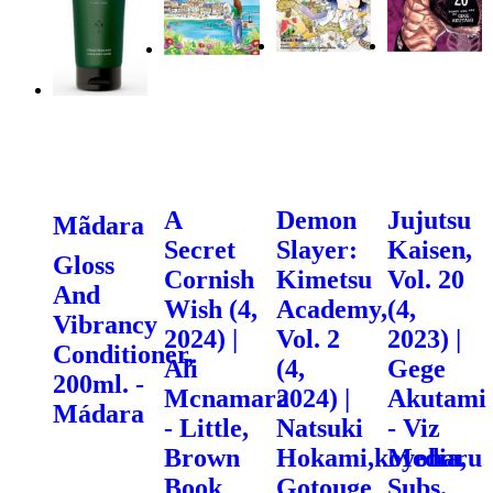
A
Demon
Jujutsu
Mãdara
Secret
Slayer:
Kaisen,
Gloss
Cornish
Kimetsu
Vol. 20
And
Wish (4,
Academy,
(4,
Vibrancy
2024) |
Vol. 2
2023) |
Conditioner,
Ali
(4,
Gege
200ml. -
Mcnamara
2024) |
Akutami
Mádara
- Little,
Natsuki
- Viz
Brown
Hokami,koyoharu
Media,
Book
Gotouge
Subs.