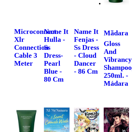
Microconnect
Name It
Name It
Mãdara
Xlr
Hulla -
Fenjas -
Gloss
Connection
Ss
Ss Dress
And
Cable 3
Dress-
- Cloud
Vibrancy
Meter
Pearl
Dancer
Shampoo
Blue -
- 86 Cm
250ml. -
80 Cm
Mádara