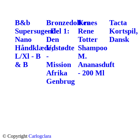
B&b
Bronzedolken
Kraes
Tacta
Supersugende
- Del 1:
Rene
Kortspil,
Nano
Den
Totter
Dansk
Håndklæde,
Udstødte
Shampoo
L/Xl - B
-
M.
& B
Mission
Ananasduft
Afrika
- 200 Ml
Genbrug
© Copyright
Carlogclara