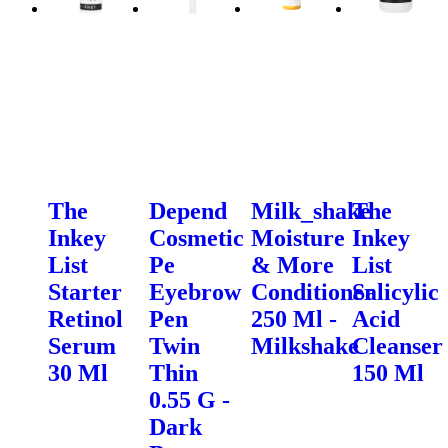
The
Depend
Milk_shake
The
Inkey
Cosmetic
Moisture
Inkey
List
Pe
& More
List
Starter
Eyebrow
Conditioner
Salicylic
Retinol
Pen
250 Ml -
Acid
Serum
Twin
Milkshake
Cleanser
30 Ml
Thin
150 Ml
0.55 G -
Dark