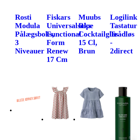
Rosti
Fiskars
Muubs
Logilink
Modula
Universalsaks
Ripe
Tastatur
Pålægsboks,
Functional
Cocktailglas
Trådløs
3
Form
15 Cl,
-
Niveauer
Renew
Brun
2direct
17 Cm