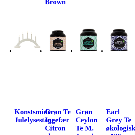
Brown
Konstsmide
Grøn Te
Grøn
Earl
Julelysestage
Ingefær
Ceylon
Grey Te
Citron
Te M.
økologis