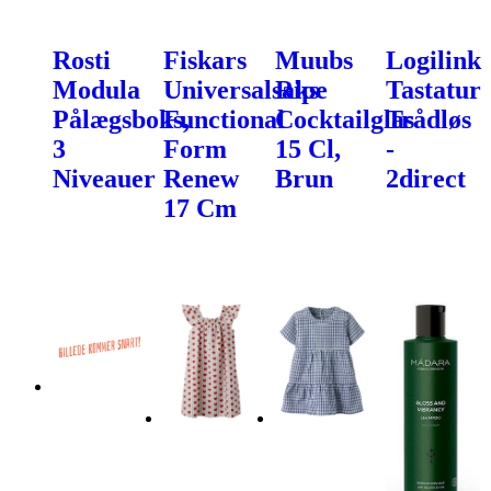
Rosti
Fiskars
Muubs
Logilink
Modula
Universalsaks
Ripe
Tastatur
Pålægsboks,
Functional
Cocktailglas
Trådløs
3
Form
15 Cl,
-
Niveauer
Renew
Brun
2direct
17 Cm