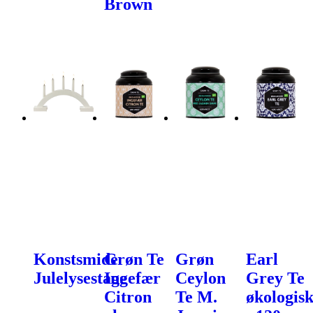
Brown
Konstsmide
Grøn Te
Grøn
Earl
Julelysestage
Ingefær
Ceylon
Grey Te
Citron
Te M.
økologis