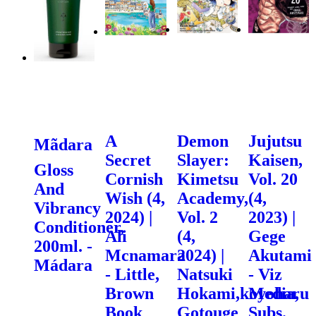
A
Demon
Jujutsu
Mãdara
Secret
Slayer:
Kaisen,
Gloss
Cornish
Kimetsu
Vol. 20
And
Wish (4,
Academy,
(4,
Vibrancy
2024) |
Vol. 2
2023) |
Conditioner,
Ali
(4,
Gege
200ml. -
Mcnamara
2024) |
Akutami
Mádara
- Little,
Natsuki
- Viz
Brown
Hokami,koyoharu
Media,
Book
Gotouge
Subs.