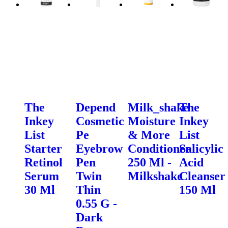
The
Depend
Milk_shake
The
Inkey
Cosmetic
Moisture
Inkey
List
Pe
& More
List
Starter
Eyebrow
Conditioner
Salicylic
Retinol
Pen
250 Ml -
Acid
Serum
Twin
Milkshake
Cleanser
30 Ml
Thin
150 Ml
0.55 G -
Dark