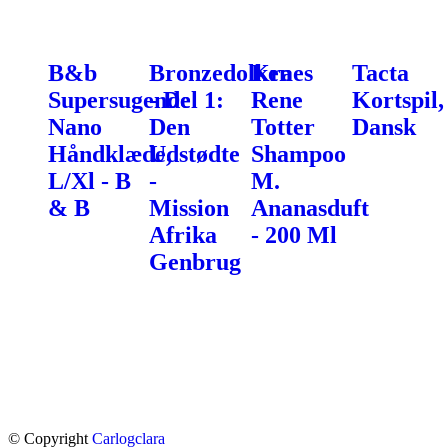
B&b
Bronzedolken
Kraes
Tacta
Supersugende
- Del 1:
Rene
Kortspil,
Nano
Den
Totter
Dansk
Håndklæde,
Udstødte
Shampoo
L/Xl - B
-
M.
& B
Mission
Ananasduft
Afrika
- 200 Ml
Genbrug
© Copyright
Carlogclara