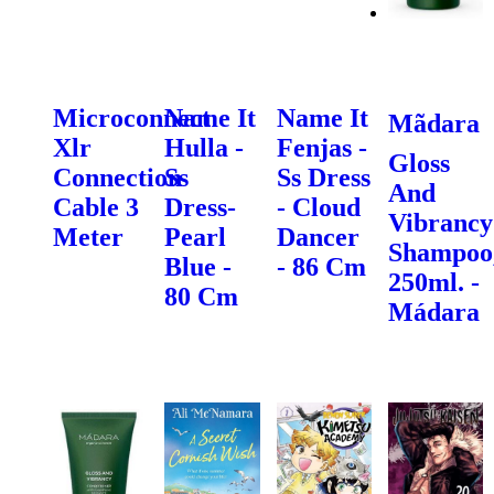
Microconnect
Name It
Name It
Mãdara
Xlr
Hulla -
Fenjas -
Gloss
Connection
Ss
Ss Dress
And
Cable 3
Dress-
- Cloud
Vibrancy
Meter
Pearl
Dancer
Shampoo
Blue -
- 86 Cm
250ml. -
80 Cm
Mádara