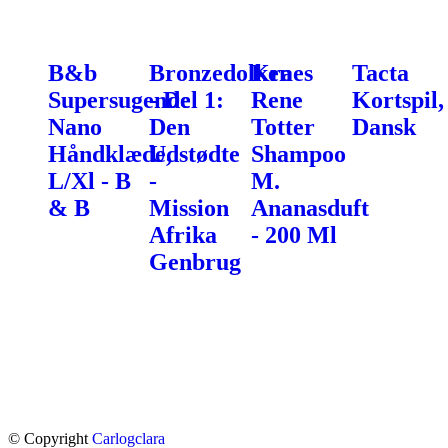
B&b
Bronzedolken
Kraes
Tacta
Supersugende
- Del 1:
Rene
Kortspil,
Nano
Den
Totter
Dansk
Håndklæde,
Udstødte
Shampoo
L/Xl - B
-
M.
& B
Mission
Ananasduft
Afrika
- 200 Ml
Genbrug
© Copyright
Carlogclara