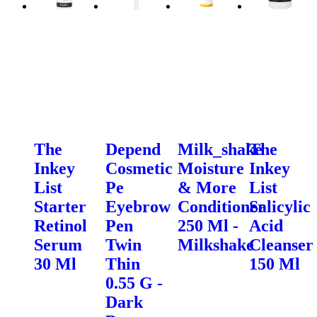
The
Depend
Milk_shake
The
Inkey
Cosmetic
Moisture
Inkey
List
Pe
& More
List
Starter
Eyebrow
Conditioner
Salicylic
Retinol
Pen
250 Ml -
Acid
Serum
Twin
Milkshake
Cleanser
30 Ml
Thin
150 Ml
0.55 G -
Dark