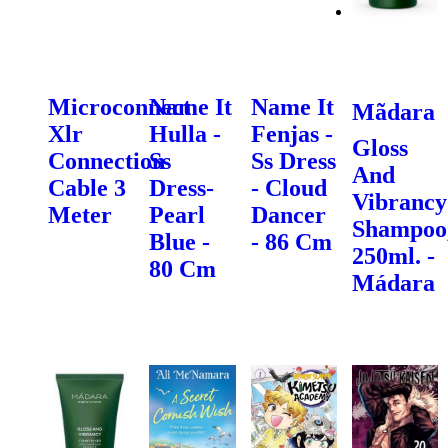
Microconnect
Name It
Name It
Mãdara
Xlr
Hulla -
Fenjas -
Gloss
Connection
Ss
Ss Dress
And
Cable 3
Dress-
- Cloud
Vibrancy
Meter
Pearl
Dancer
Shampoo
Blue -
- 86 Cm
250ml. -
80 Cm
Mádara