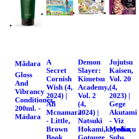
A
Demon
Jujutsu
Mãdara
Secret
Slayer:
Kaisen,
Gloss
Cornish
Kimetsu
Vol. 20
And
Wish (4,
Academy,
(4,
Vibrancy
2024) |
Vol. 2
2023) |
Conditioner,
Ali
(4,
Gege
200ml. -
Mcnamara
2024) |
Akutami
Mádara
- Little,
Natsuki
- Viz
Brown
Hokami,koyoharu
Media,
Book
Gotouge
Subs.