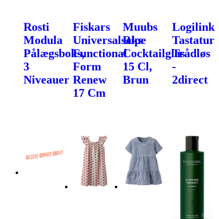
Rosti
Fiskars
Muubs
Logilink
Modula
Universalsaks
Ripe
Tastatur
Pålægsboks,
Functional
Cocktailglas
Trådløs
3
Form
15 Cl,
-
Niveauer
Renew
Brun
2direct
17 Cm