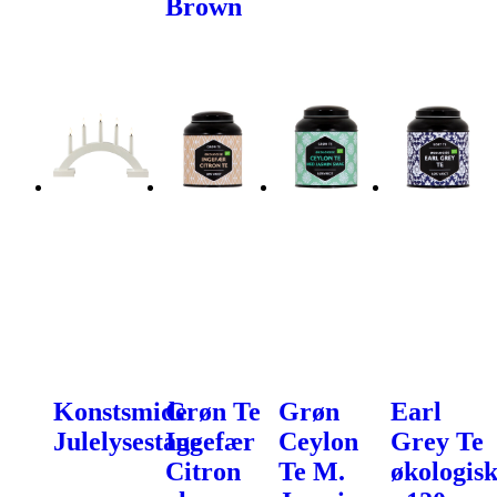
Brown
Konstsmide
Grøn Te
Grøn
Earl
Julelysestage
Ingefær
Ceylon
Grey Te
Citron
Te M.
økologis