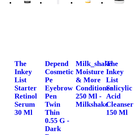
The
Depend
Milk_shake
The
Inkey
Cosmetic
Moisture
Inkey
List
Pe
& More
List
Starter
Eyebrow
Conditioner
Salicylic
Retinol
Pen
250 Ml -
Acid
Serum
Twin
Milkshake
Cleanser
30 Ml
Thin
150 Ml
0.55 G -
Dark