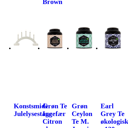
Brown
Konstsmide
Grøn Te
Grøn
Earl
Julelysestage
Ingefær
Ceylon
Grey Te
Citron
Te M.
økologis