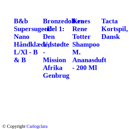
B&b
Bronzedolken
Kraes
Tacta
Supersugende
- Del 1:
Rene
Kortspil,
Nano
Den
Totter
Dansk
Håndklæde,
Udstødte
Shampoo
L/Xl - B
-
M.
& B
Mission
Ananasduft
Afrika
- 200 Ml
Genbrug
© Copyright
Carlogclara