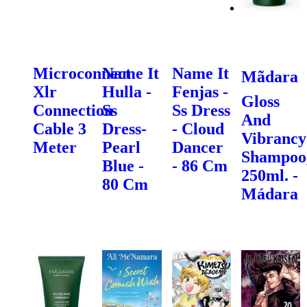
Microconnect
Name It
Name It
Mãdara
Xlr
Hulla -
Fenjas -
Gloss
Connection
Ss
Ss Dress
And
Cable 3
Dress-
- Cloud
Vibrancy
Meter
Pearl
Dancer
Shampoo
Blue -
- 86 Cm
250ml. -
80 Cm
Mádara