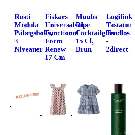
Rosti
Fiskars
Muubs
Logilink
Modula
Universalsaks
Ripe
Tastatur
Pålægsboks,
Functional
Cocktailglas
Trådløs
3
Form
15 Cl,
-
Niveauer
Renew
Brun
2direct
17 Cm