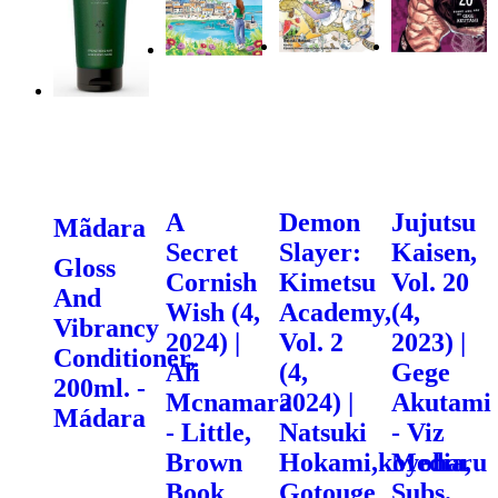
A
Demon
Jujutsu
Mãdara
Secret
Slayer:
Kaisen,
Gloss
Cornish
Kimetsu
Vol. 20
And
Wish (4,
Academy,
(4,
Vibrancy
2024) |
Vol. 2
2023) |
Conditioner,
Ali
(4,
Gege
200ml. -
Mcnamara
2024) |
Akutami
Mádara
- Little,
Natsuki
- Viz
Brown
Hokami,koyoharu
Media,
Book
Gotouge
Subs.