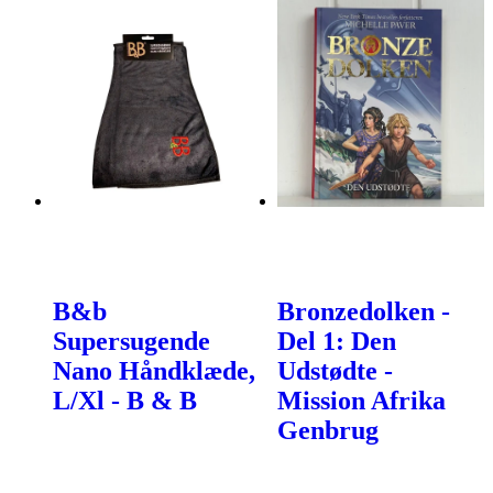
B&b
Bronzedolken -
Supersugende
Del 1: Den
Nano Håndklæde,
Udstødte -
L/Xl - B & B
Mission Afrika
Genbrug