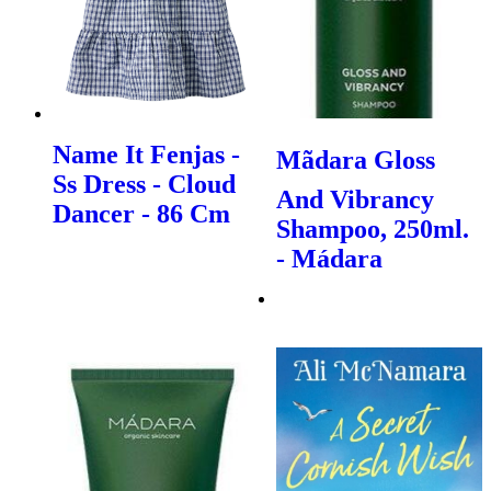
Name It Fenjas -
Mãdara Gloss
Ss Dress - Cloud
And Vibrancy
Dancer - 86 Cm
Shampoo, 250ml.
- Mádara