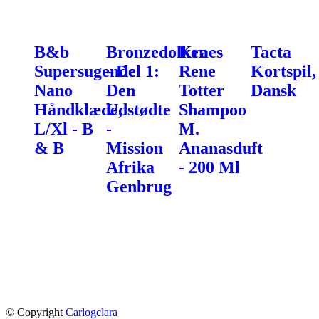
B&b
Bronzedolken
Kraes
Tacta
Supersugende
- Del 1:
Rene
Kortspil,
Nano
Den
Totter
Dansk
Håndklæde,
Udstødte
Shampoo
L/Xl - B
-
M.
& B
Mission
Ananasduft
Afrika
- 200 Ml
Genbrug
© Copyright
Carlogclara