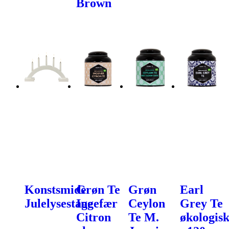
Brown
Konstsmide
Grøn Te
Grøn
Earl
Julelysestage
Ingefær
Ceylon
Grey Te
Citron
Te M.
økologis