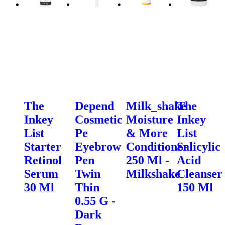
The
Depend
Milk_shake
The
Inkey
Cosmetic
Moisture
Inkey
List
Pe
& More
List
Starter
Eyebrow
Conditioner
Salicylic
Retinol
Pen
250 Ml -
Acid
Serum
Twin
Milkshake
Cleanser
30 Ml
Thin
150 Ml
0.55 G -
Dark