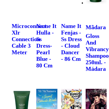
Microconnect
Name It
Name It
Mãdara
Xlr
Hulla -
Fenjas -
Gloss
Connection
Ss
Ss Dress
And
Cable 3
Dress-
- Cloud
Vibrancy
Meter
Pearl
Dancer
Shampoo
Blue -
- 86 Cm
250ml. -
80 Cm
Mádara