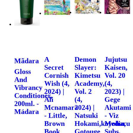
A
Demon
Jujutsu
Mãdara
Secret
Slayer:
Kaisen,
Gloss
Cornish
Kimetsu
Vol. 20
And
Wish (4,
Academy,
(4,
Vibrancy
2024) |
Vol. 2
2023) |
Conditioner,
Ali
(4,
Gege
200ml. -
Mcnamara
2024) |
Akutami
Mádara
- Little,
Natsuki
- Viz
Brown
Hokami,koyoharu
Media,
Book
Gotouge
Subs.