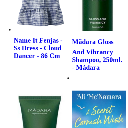
Name It Fenjas -
Mãdara Gloss
Ss Dress - Cloud
And Vibrancy
Dancer - 86 Cm
Shampoo, 250ml.
- Mádara