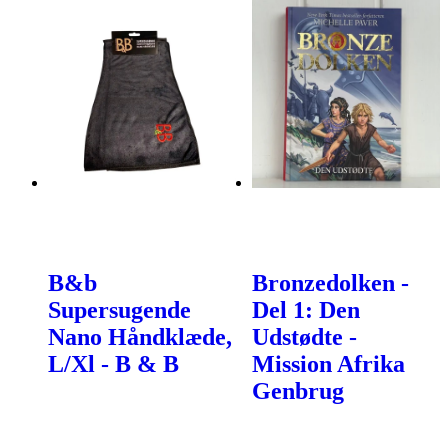
B&b
Bronzedolken -
Supersugende
Del 1: Den
Nano Håndklæde,
Udstødte -
L/Xl - B & B
Mission Afrika
Genbrug