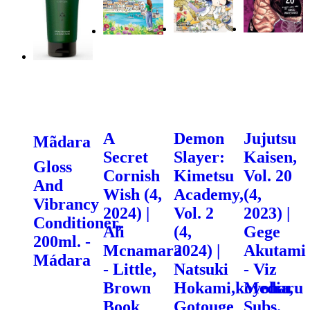
A
Demon
Jujutsu
Mãdara
Secret
Slayer:
Kaisen,
Gloss
Cornish
Kimetsu
Vol. 20
And
Wish (4,
Academy,
(4,
Vibrancy
2024) |
Vol. 2
2023) |
Conditioner,
Ali
(4,
Gege
200ml. -
Mcnamara
2024) |
Akutami
Mádara
- Little,
Natsuki
- Viz
Brown
Hokami,koyoharu
Media,
Book
Gotouge
Subs.