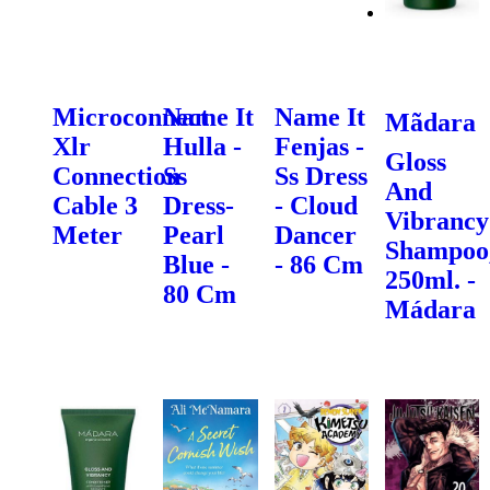
Microconnect
Name It
Name It
Mãdara
Xlr
Hulla -
Fenjas -
Gloss
Connection
Ss
Ss Dress
And
Cable 3
Dress-
- Cloud
Vibrancy
Meter
Pearl
Dancer
Shampoo
Blue -
- 86 Cm
250ml. -
80 Cm
Mádara