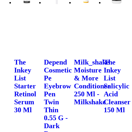
The
Depend
Milk_shake
The
Inkey
Cosmetic
Moisture
Inkey
List
Pe
& More
List
Starter
Eyebrow
Conditioner
Salicylic
Retinol
Pen
250 Ml -
Acid
Serum
Twin
Milkshake
Cleanser
30 Ml
Thin
150 Ml
0.55 G -
Dark