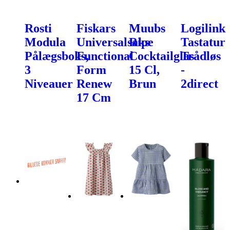
Rosti
Fiskars
Muubs
Logilink
Modula
Universalsaks
Ripe
Tastatur
Pålægsboks,
Functional
Cocktailglas
Trådløs
3
Form
15 Cl,
-
Niveauer
Renew
Brun
2direct
17 Cm