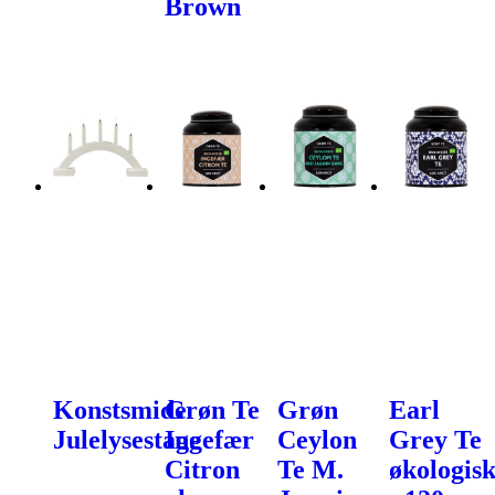
Brown
Konstsmide
Grøn Te
Grøn
Earl
Julelysestage
Ingefær
Ceylon
Grey Te
Citron
Te M.
økologis