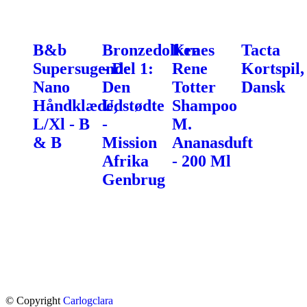
B&b
Bronzedolken
Kraes
Tacta
Supersugende
- Del 1:
Rene
Kortspil,
Nano
Den
Totter
Dansk
Håndklæde,
Udstødte
Shampoo
L/Xl - B
-
M.
& B
Mission
Ananasduft
Afrika
- 200 Ml
Genbrug
© Copyright
Carlogclara