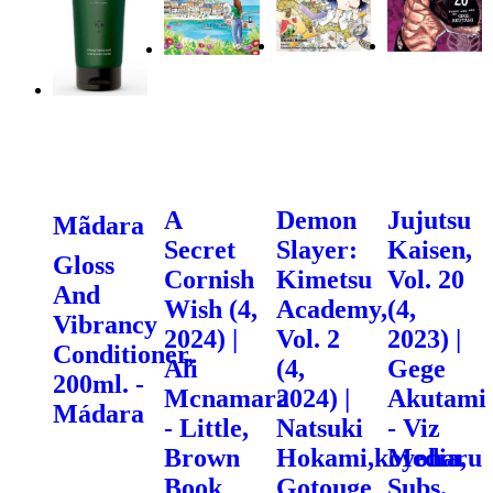
A
Demon
Jujutsu
Mãdara
Secret
Slayer:
Kaisen,
Gloss
Cornish
Kimetsu
Vol. 20
And
Wish (4,
Academy,
(4,
Vibrancy
2024) |
Vol. 2
2023) |
Conditioner,
Ali
(4,
Gege
200ml. -
Mcnamara
2024) |
Akutami
Mádara
- Little,
Natsuki
- Viz
Brown
Hokami,koyoharu
Media,
Book
Gotouge
Subs.