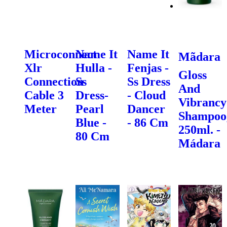
Microconnect
Name It
Name It
Mãdara
Xlr
Hulla -
Fenjas -
Gloss
Connection
Ss
Ss Dress
And
Cable 3
Dress-
- Cloud
Vibrancy
Meter
Pearl
Dancer
Shampoo
Blue -
- 86 Cm
250ml. -
80 Cm
Mádara