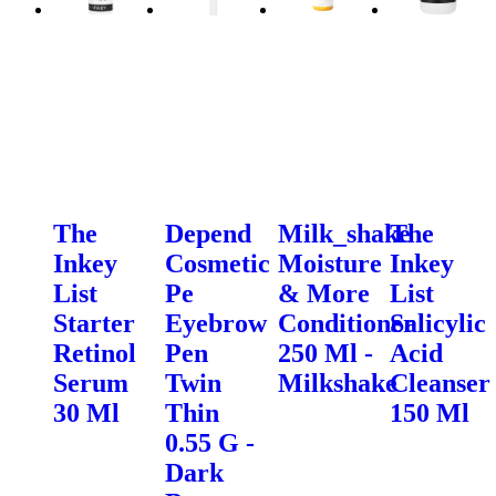
The
Depend
Milk_shake
The
Inkey
Cosmetic
Moisture
Inkey
List
Pe
& More
List
Starter
Eyebrow
Conditioner
Salicylic
Retinol
Pen
250 Ml -
Acid
Serum
Twin
Milkshake
Cleanser
30 Ml
Thin
150 Ml
0.55 G -
Dark