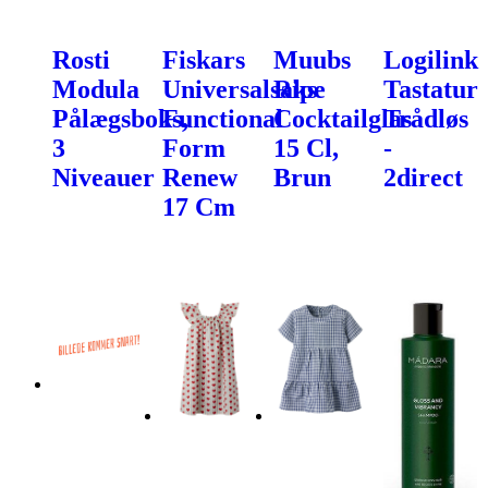
Rosti
Fiskars
Muubs
Logilink
Modula
Universalsaks
Ripe
Tastatur
Pålægsboks,
Functional
Cocktailglas
Trådløs
3
Form
15 Cl,
-
Niveauer
Renew
Brun
2direct
17 Cm