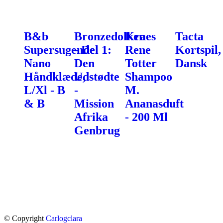
B&b
Bronzedolken
Kraes
Tacta
Supersugende
- Del 1:
Rene
Kortspil,
Nano
Den
Totter
Dansk
Håndklæde,
Udstødte
Shampoo
L/Xl - B
-
M.
& B
Mission
Ananasduft
Afrika
- 200 Ml
Genbrug
© Copyright
Carlogclara