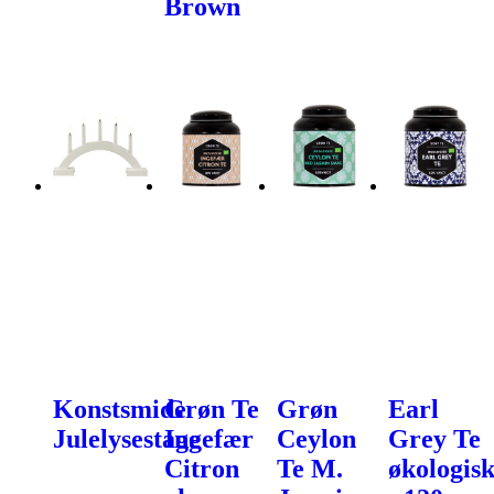
Brown
Konstsmide
Grøn Te
Grøn
Earl
Julelysestage
Ingefær
Ceylon
Grey Te
Citron
Te M.
økologis