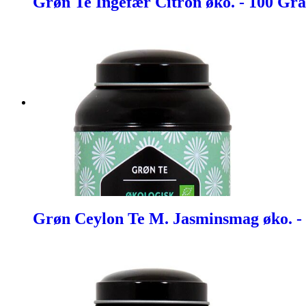
Grøn Te Ingefær Citron øko. - 100 Gr
Grøn Ceylon Te M. Jasminsmag øko. -