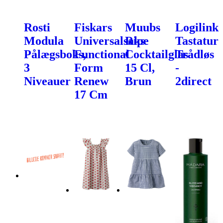
Rosti
Fiskars
Muubs
Logilink
Modula
Universalsaks
Ripe
Tastatur
Pålægsboks,
Functional
Cocktailglas
Trådløs
3
Form
15 Cl,
-
Niveauer
Renew
Brun
2direct
17 Cm