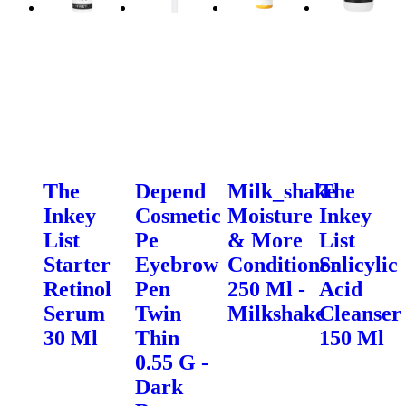
The
Depend
Milk_shake
The
Inkey
Cosmetic
Moisture
Inkey
List
Pe
& More
List
Starter
Eyebrow
Conditioner
Salicylic
Retinol
Pen
250 Ml -
Acid
Serum
Twin
Milkshake
Cleanser
30 Ml
Thin
150 Ml
0.55 G -
Dark