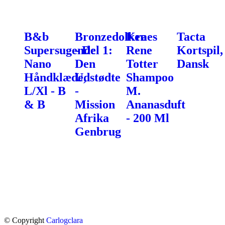
B&b
Bronzedolken
Kraes
Tacta
Supersugende
- Del 1:
Rene
Kortspil,
Nano
Den
Totter
Dansk
Håndklæde,
Udstødte
Shampoo
L/Xl - B
-
M.
& B
Mission
Ananasduft
Afrika
- 200 Ml
Genbrug
© Copyright
Carlogclara