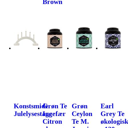
Brown
Konstsmide
Grøn Te
Grøn
Earl
Julelysestage
Ingefær
Ceylon
Grey Te
Citron
Te M.
økologis