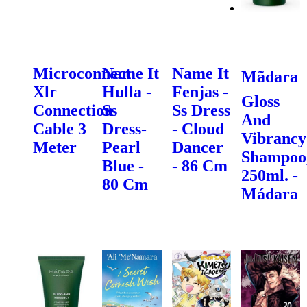
Microconnect
Name It
Name It
Mãdara
Xlr
Hulla -
Fenjas -
Gloss
Connection
Ss
Ss Dress
And
Cable 3
Dress-
- Cloud
Vibrancy
Meter
Pearl
Dancer
Shampoo
Blue -
- 86 Cm
250ml. -
80 Cm
Mádara