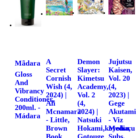
A
Demon
Jujutsu
Mãdara
Secret
Slayer:
Kaisen,
Gloss
Cornish
Kimetsu
Vol. 20
And
Wish (4,
Academy,
(4,
Vibrancy
2024) |
Vol. 2
2023) |
Conditioner,
Ali
(4,
Gege
200ml. -
Mcnamara
2024) |
Akutami
Mádara
- Little,
Natsuki
- Viz
Brown
Hokami,koyoharu
Media,
Book
Gotouge
Subs.