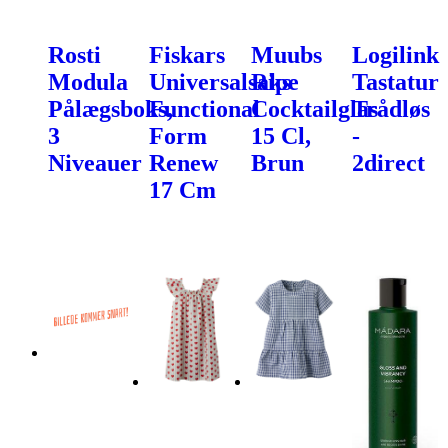
Rosti
Fiskars
Muubs
Logilink
Modula
Universalsaks
Ripe
Tastatur
Pålægsboks,
Functional
Cocktailglas
Trådløs
3
Form
15 Cl,
-
Niveauer
Renew
Brun
2direct
17 Cm