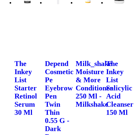
The
Depend
Milk_shake
The
Inkey
Cosmetic
Moisture
Inkey
List
Pe
& More
List
Starter
Eyebrow
Conditioner
Salicylic
Retinol
Pen
250 Ml -
Acid
Serum
Twin
Milkshake
Cleanser
30 Ml
Thin
150 Ml
0.55 G -
Dark