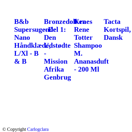
B&b
Bronzedolken
Kraes
Tacta
Supersugende
- Del 1:
Rene
Kortspil,
Nano
Den
Totter
Dansk
Håndklæde,
Udstødte
Shampoo
L/Xl - B
-
M.
& B
Mission
Ananasduft
Afrika
- 200 Ml
Genbrug
© Copyright
Carlogclara