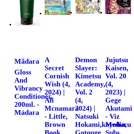
A
Demon
Jujutsu
Mãdara
Secret
Slayer:
Kaisen,
Gloss
Cornish
Kimetsu
Vol. 20
And
Wish (4,
Academy,
(4,
Vibrancy
2024) |
Vol. 2
2023) |
Conditioner,
Ali
(4,
Gege
200ml. -
Mcnamara
2024) |
Akutami
Mádara
- Little,
Natsuki
- Viz
Brown
Hokami,koyoharu
Media,
Book
Gotouge
Subs.