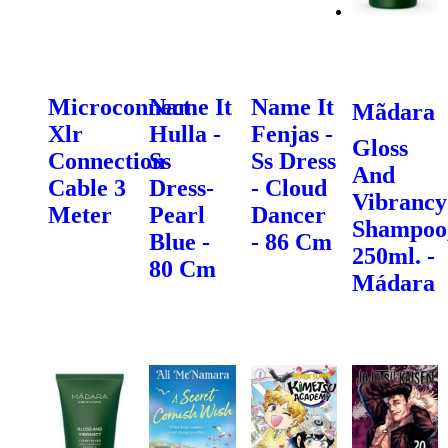
Microconnect
Name It
Name It
Mãdara
Xlr
Hulla -
Fenjas -
Gloss
Connection
Ss
Ss Dress
And
Cable 3
Dress-
- Cloud
Vibrancy
Meter
Pearl
Dancer
Shampoo
Blue -
- 86 Cm
250ml. -
80 Cm
Mádara