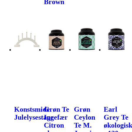
Brown
Konstsmide
Grøn Te
Grøn
Earl
Julelysestage
Ingefær
Ceylon
Grey Te
Citron
Te M.
økologis