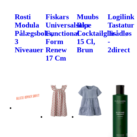
Rosti
Fiskars
Muubs
Logilink
Modula
Universalsaks
Ripe
Tastatur
Pålægsboks,
Functional
Cocktailglas
Trådløs
3
Form
15 Cl,
-
Niveauer
Renew
Brun
2direct
17 Cm