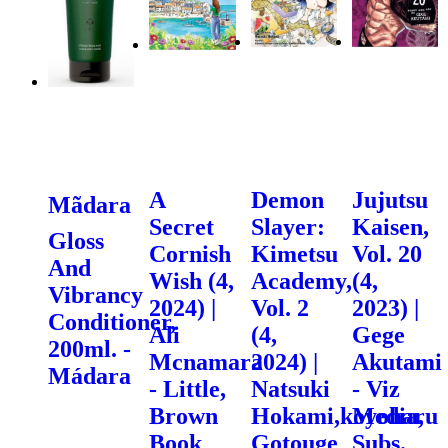
A
Demon
Jujutsu
Mãdara
Secret
Slayer:
Kaisen,
Gloss
Cornish
Kimetsu
Vol. 20
And
Wish (4,
Academy,
(4,
Vibrancy
2024) |
Vol. 2
2023) |
Conditioner,
Ali
(4,
Gege
200ml. -
Mcnamara
2024) |
Akutami
Mádara
- Little,
Natsuki
- Viz
Brown
Hokami,koyoharu
Media,
Book
Gotouge
Subs.