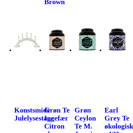
Brown
Konstsmide
Grøn Te
Grøn
Earl
Julelysestage
Ingefær
Ceylon
Grey Te
Citron
Te M.
økologis