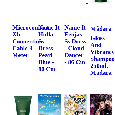
Microconnect
Name It
Name It
Mãdara
Xlr
Hulla -
Fenjas -
Gloss
Connection
Ss
Ss Dress
And
Cable 3
Dress-
- Cloud
Vibrancy
Meter
Pearl
Dancer
Shampoo
Blue -
- 86 Cm
250ml. -
80 Cm
Mádara