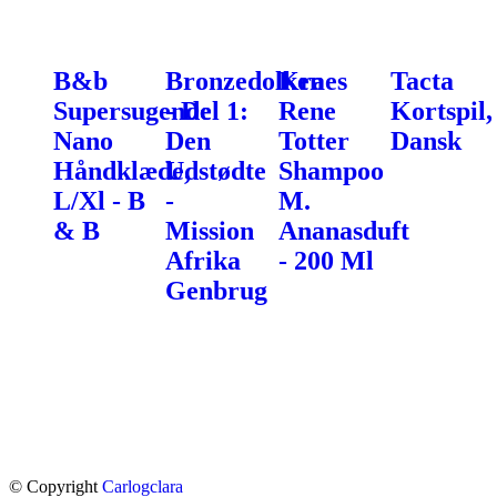
B&b
Bronzedolken
Kraes
Tacta
Supersugende
- Del 1:
Rene
Kortspil,
Nano
Den
Totter
Dansk
Håndklæde,
Udstødte
Shampoo
L/Xl - B
-
M.
& B
Mission
Ananasduft
Afrika
- 200 Ml
Genbrug
© Copyright
Carlogclara