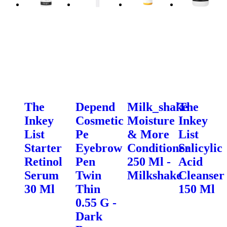
The
Depend
Milk_shake
The
Inkey
Cosmetic
Moisture
Inkey
List
Pe
& More
List
Starter
Eyebrow
Conditioner
Salicylic
Retinol
Pen
250 Ml -
Acid
Serum
Twin
Milkshake
Cleanser
30 Ml
Thin
150 Ml
0.55 G -
Dark