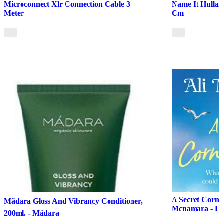
Microconnect Xlr Connection Cable 3
Name It Hulla 
Meter
Cm
A Secret Corni
Mãdara Gloss And Vibrancy Conditioner,
Mcnamara - L
200ml. - Mádara