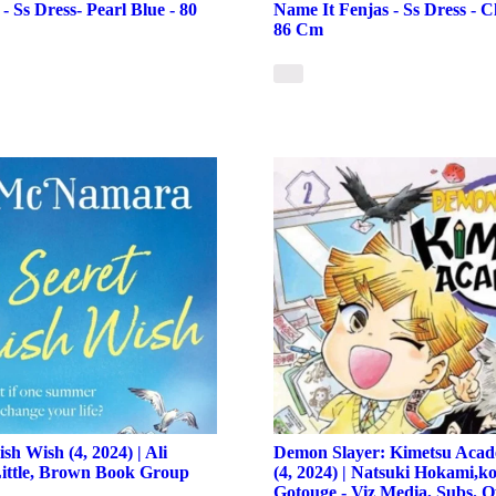
- Ss Dress- Pearl Blue - 80
Name It Fenjas - Ss Dress - 
86 Cm
sh Wish (4, 2024) | Ali
Demon Slayer: Kimetsu Acade
ittle, Brown Book Group
(4, 2024) | Natsuki Hokami,k
Gotouge - Viz Media, Subs. O