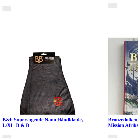
B&b Supersugende Nano Håndklæde,
Bronzedolken 
L/Xl - B & B
Mission Afri