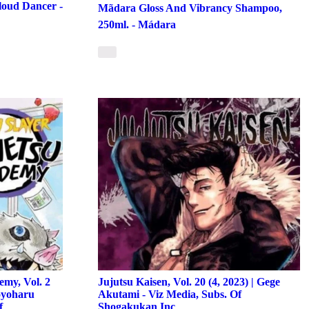
Cloud Dancer -
Mãdara Gloss And Vibrancy Shampoo,
250ml. - Mádara
my, Vol. 2
Jujutsu Kaisen, Vol. 20 (4, 2023) | Gege
oyoharu
Akutami - Viz Media, Subs. Of
f
Shogakukan Inc