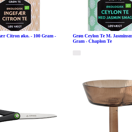
ær Citron øko. - 100 Gram -
Grøn Ceylon Te M. Jasminsma
Gram - Chaplon Te