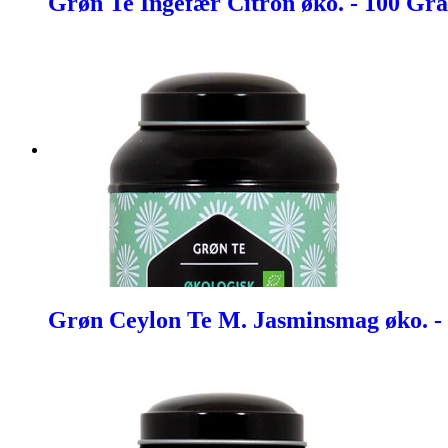
Grøn Te Ingefær Citron øko. - 100 Gr
Grøn Ceylon Te M. Jasminsmag øko. -