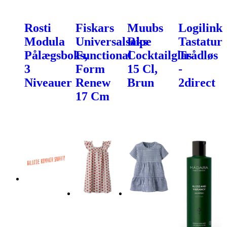
Rosti
Fiskars
Muubs
Logilink
Modula
Universalsaks
Ripe
Tastatur
Pålægsboks,
Functional
Cocktailglas
Trådløs
3
Form
15 Cl,
-
Niveauer
Renew
Brun
2direct
17 Cm