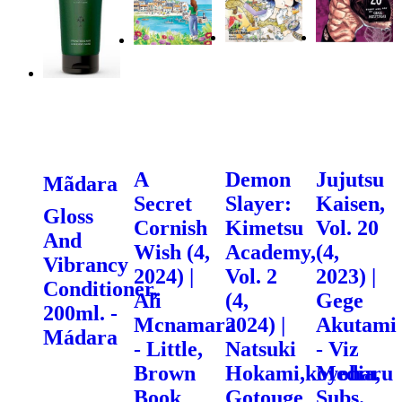
A
Demon
Jujutsu
Mãdara
Secret
Slayer:
Kaisen,
Gloss
Cornish
Kimetsu
Vol. 20
And
Wish (4,
Academy,
(4,
Vibrancy
2024) |
Vol. 2
2023) |
Conditioner,
Ali
(4,
Gege
200ml. -
Mcnamara
2024) |
Akutami
Mádara
- Little,
Natsuki
- Viz
Brown
Hokami,koyoharu
Media,
Book
Gotouge
Subs.