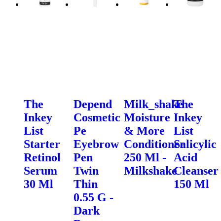
The
Depend
Milk_shake
The
Inkey
Cosmetic
Moisture
Inkey
List
Pe
& More
List
Starter
Eyebrow
Conditioner
Salicylic
Retinol
Pen
250 Ml -
Acid
Serum
Twin
Milkshake
Cleanser
30 Ml
Thin
150 Ml
0.55 G -
Dark