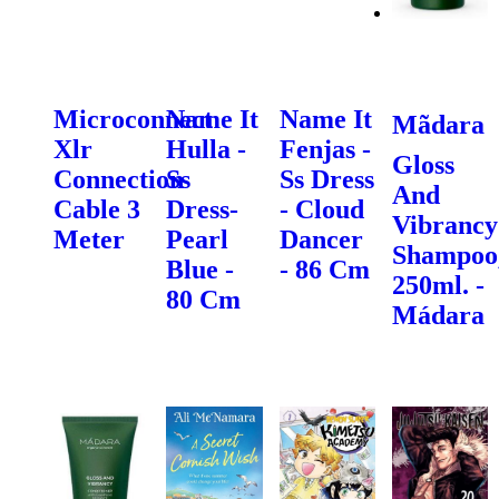
Microconnect
Name It
Name It
Mãdara
Xlr
Hulla -
Fenjas -
Gloss
Connection
Ss
Ss Dress
And
Cable 3
Dress-
- Cloud
Vibrancy
Meter
Pearl
Dancer
Shampoo
Blue -
- 86 Cm
250ml. -
80 Cm
Mádara