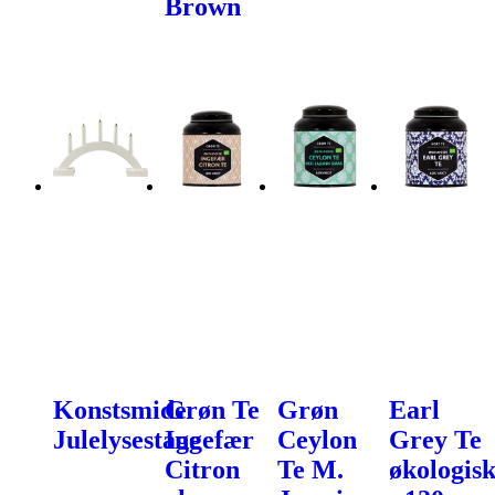
Brown
Konstsmide
Grøn Te
Grøn
Earl
Julelysestage
Ingefær
Ceylon
Grey Te
Citron
Te M.
økologis