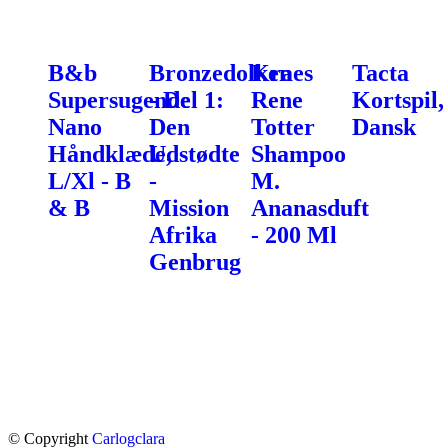
B&b
Bronzedolken
Kraes
Tacta
Supersugende
- Del 1:
Rene
Kortspil,
Nano
Den
Totter
Dansk
Håndklæde,
Udstødte
Shampoo
L/Xl - B
-
M.
& B
Mission
Ananasduft
Afrika
- 200 Ml
Genbrug
© Copyright
Carlogclara