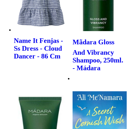
Name It Fenjas -
Mãdara Gloss
Ss Dress - Cloud
And Vibrancy
Dancer - 86 Cm
Shampoo, 250ml.
- Mádara