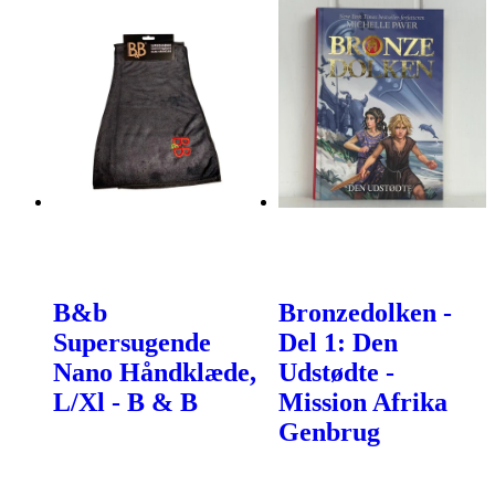
B&b
Bronzedolken -
Supersugende
Del 1: Den
Nano Håndklæde,
Udstødte -
L/Xl - B & B
Mission Afrika
Genbrug