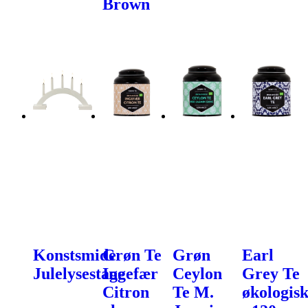
Brown
Konstsmide
Grøn Te
Grøn
Earl
Julelysestage
Ingefær
Ceylon
Grey Te
Citron
Te M.
økologis