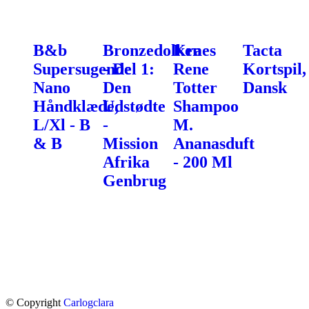
B&b
Bronzedolken
Kraes
Tacta
Supersugende
- Del 1:
Rene
Kortspil,
Nano
Den
Totter
Dansk
Håndklæde,
Udstødte
Shampoo
L/Xl - B
-
M.
& B
Mission
Ananasduft
Afrika
- 200 Ml
Genbrug
© Copyright
Carlogclara