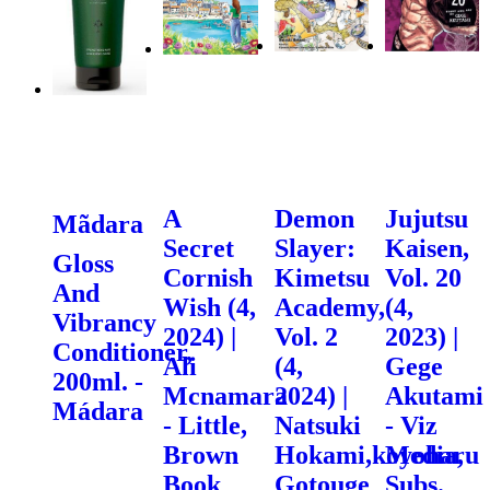
A
Demon
Jujutsu
Mãdara
Secret
Slayer:
Kaisen,
Gloss
Cornish
Kimetsu
Vol. 20
And
Wish (4,
Academy,
(4,
Vibrancy
2024) |
Vol. 2
2023) |
Conditioner,
Ali
(4,
Gege
200ml. -
Mcnamara
2024) |
Akutami
Mádara
- Little,
Natsuki
- Viz
Brown
Hokami,koyoharu
Media,
Book
Gotouge
Subs.