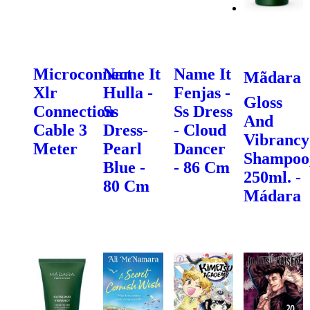
Microconnect
Name It
Name It
Mãdara
Xlr
Hulla -
Fenjas -
Gloss
Connection
Ss
Ss Dress
And
Cable 3
Dress-
- Cloud
Vibrancy
Meter
Pearl
Dancer
Shampoo
Blue -
- 86 Cm
250ml. -
80 Cm
Mádara