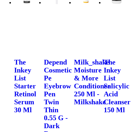
The
Depend
Milk_shake
The
Inkey
Cosmetic
Moisture
Inkey
List
Pe
& More
List
Starter
Eyebrow
Conditioner
Salicylic
Retinol
Pen
250 Ml -
Acid
Serum
Twin
Milkshake
Cleanser
30 Ml
Thin
150 Ml
0.55 G -
Dark