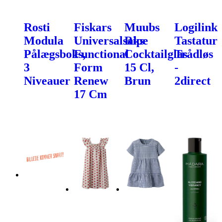
Rosti
Fiskars
Muubs
Logilink
Modula
Universalsaks
Ripe
Tastatur
Pålægsboks,
Functional
Cocktailglas
Trådløs
3
Form
15 Cl,
-
Niveauer
Renew
Brun
2direct
17 Cm