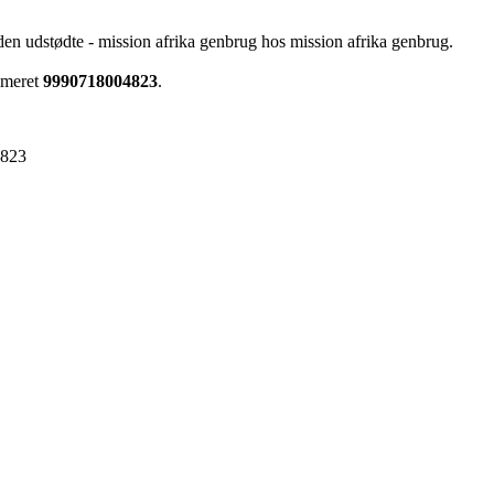
den udstødte - mission afrika genbrug hos mission afrika genbrug.
mmeret
9990718004823
.
4823