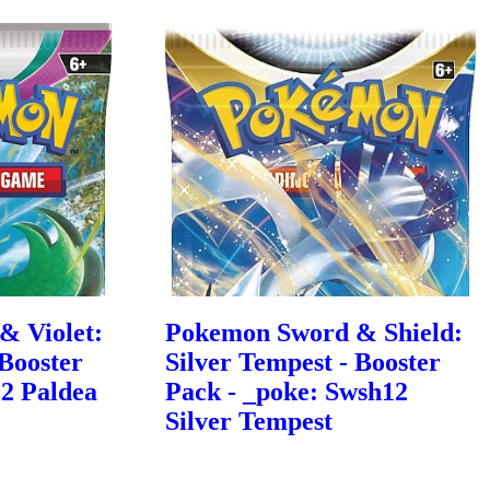
& Violet:
Pokemon Sword & Shield:
 Booster
Silver Tempest - Booster
02 Paldea
Pack - _poke: Swsh12
Silver Tempest