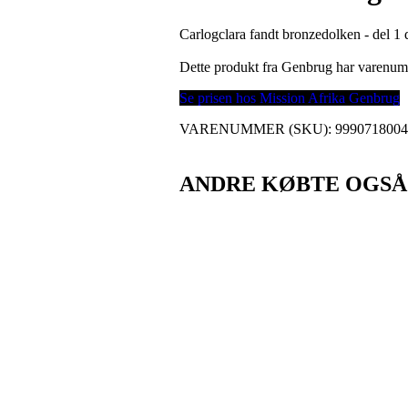
Carlogclara fandt bronzedolken - del 1 
Dette produkt fra Genbrug har varenu
Se prisen hos Mission Afrika Genbrug
VARENUMMER (SKU):
999071800
ANDRE KØBTE OGSÅ