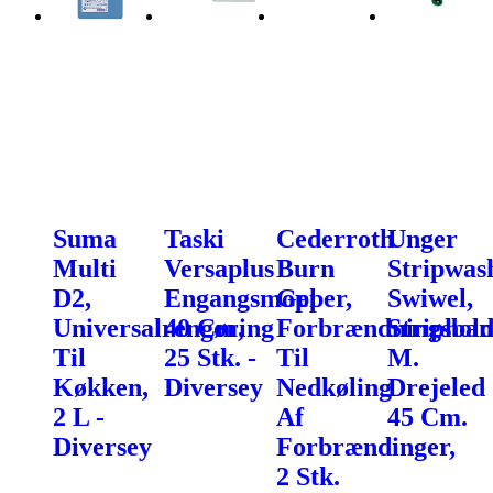
Suma
Taski
Cederroth
Unger
Multi
Versaplus
Burn
Stripwas
D2,
Engangsmopper,
Gel
Swiwel,
Universalrengøring
40 Cm,
Forbrændningsban
Striphol
Til
25 Stk. -
Til
M.
Køkken,
Diversey
Nedkøling
Drejeled
2 L -
Af
45 Cm.
Diversey
Forbrændinger,
2 Stk.