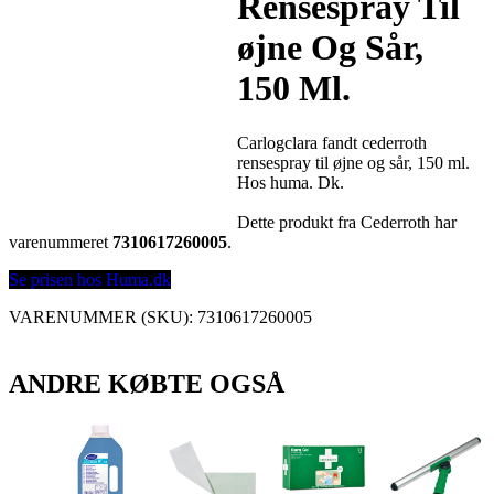
Rensespray Til
øjne Og Sår,
150 Ml.
Carlogclara fandt cederroth
rensespray til øjne og sår, 150 ml.
Hos huma. Dk.
Dette produkt fra Cederroth har
varenummeret
7310617260005
.
Se prisen hos Huma.dk
VARENUMMER (SKU):
7310617260005
ANDRE KØBTE OGSÅ