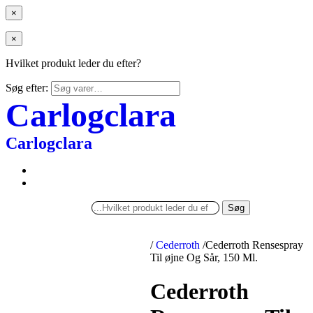
×
×
Hvilket produkt leder du efter?
Søg efter:
Carlogclara
Carlogclara
Søg
/
Cederroth
/
Cederroth Rensespray
Til øjne Og Sår, 150 Ml.
Cederroth