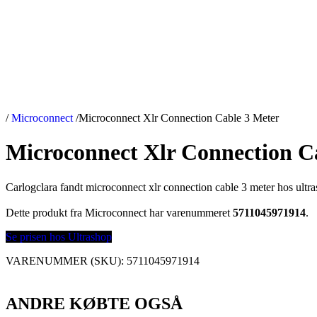
/
Microconnect
/
Microconnect Xlr Connection Cable 3 Meter
Microconnect Xlr Connection C
Carlogclara fandt microconnect xlr connection cable 3 meter hos ultr
Dette produkt fra Microconnect har varenummeret
5711045971914
.
Se prisen hos Ultrashop
VARENUMMER (SKU):
5711045971914
ANDRE KØBTE OGSÅ