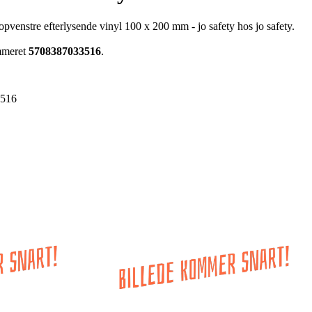
j opvenstre efterlysende vinyl 100 x 200 mm - jo safety hos jo safety.
ummeret
5708387033516
.
3516