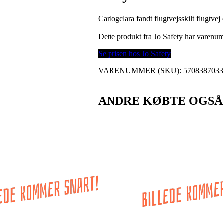
Carlogclara fandt flugtvejsskilt flugtve
Dette produkt fra Jo Safety har varen
Se prisen hos Jo Safety
VARENUMMER (SKU):
570838703
ANDRE KØBTE OGSÅ