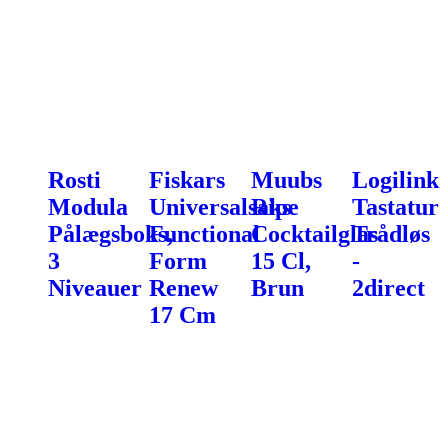
Rosti
Fiskars
Muubs
Logilink
Modula
Universalsaks
Ripe
Tastatur
Pålægsboks,
Functional
Cocktailglas
Trådløs
3
Form
15 Cl,
-
Niveauer
Renew
Brun
2direct
17 Cm