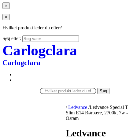
×
×
Hvilket produkt leder du efter?
Søg efter:
Carlogclara
Carlogclara
Søg
/
Ledvance
/
Ledvance Special T
Slim E14 Rørpære, 2700k, 7w -
Osram
Ledvance