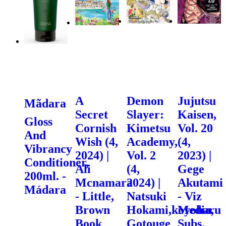
A
Demon
Jujutsu
Mãdara
Secret
Slayer:
Kaisen,
Gloss
Cornish
Kimetsu
Vol. 20
And
Wish (4,
Academy,
(4,
Vibrancy
2024) |
Vol. 2
2023) |
Conditioner,
Ali
(4,
Gege
200ml. -
Mcnamara
2024) |
Akutami
Mádara
- Little,
Natsuki
- Viz
Brown
Hokami,koyoharu
Media,
Book
Gotouge
Subs.