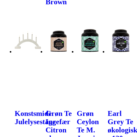
Brown
Konstsmide
Grøn Te
Grøn
Earl
Julelysestage
Ingefær
Ceylon
Grey Te
Citron
Te M.
økologis