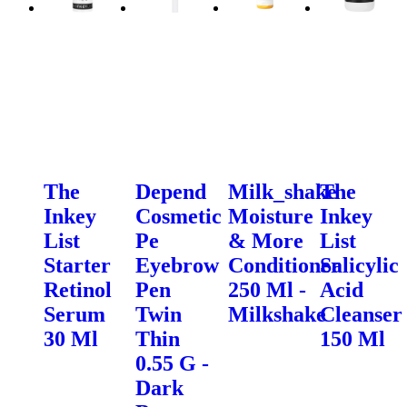
The
Depend
Milk_shake
The
Inkey
Cosmetic
Moisture
Inkey
List
Pe
& More
List
Starter
Eyebrow
Conditioner
Salicylic
Retinol
Pen
250 Ml -
Acid
Serum
Twin
Milkshake
Cleanser
30 Ml
Thin
150 Ml
0.55 G -
Dark