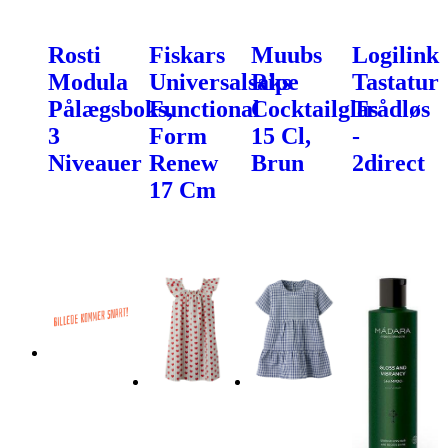
Rosti
Fiskars
Muubs
Logilink
Modula
Universalsaks
Ripe
Tastatur
Pålægsboks,
Functional
Cocktailglas
Trådløs
3
Form
15 Cl,
-
Niveauer
Renew
Brun
2direct
17 Cm