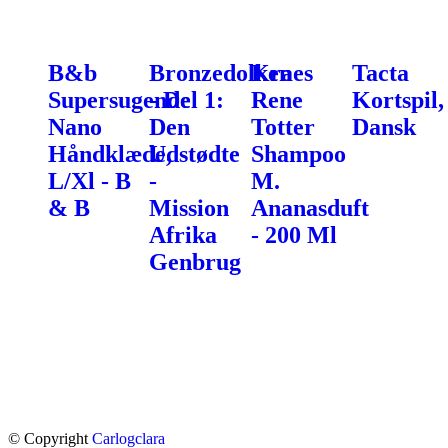
B&b
Bronzedolken
Kraes
Tacta
Supersugende
- Del 1:
Rene
Kortspil,
Nano
Den
Totter
Dansk
Håndklæde,
Udstødte
Shampoo
L/Xl - B
-
M.
& B
Mission
Ananasduft
Afrika
- 200 Ml
Genbrug
© Copyright
Carlogclara