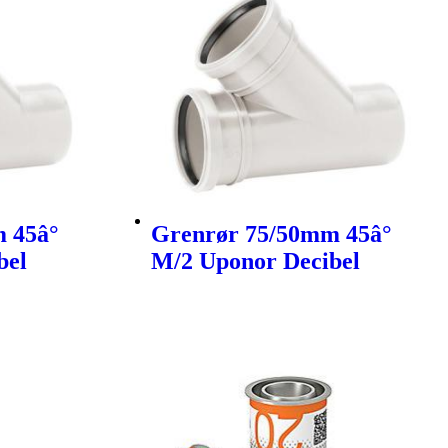
 45â°
Grenrør 75/50mm 45â°
bel
M/2 Uponor Decibel