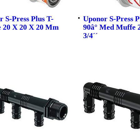
 S-Press Plus T-
Uponor S-Press P
e 20 X 20 X 20 Mm
90â° Med Muffe
3/4´´