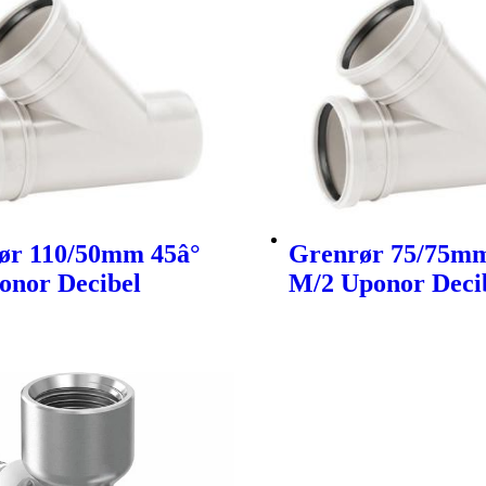
ør 110/50mm 45â°
Grenrør 75/75mm
onor Decibel
M/2 Uponor Deci