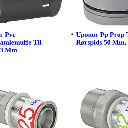
r Pvc
Uponor Pp Prop 
amlemuffe Til
Rørspids 50 Mm,
13 Mm