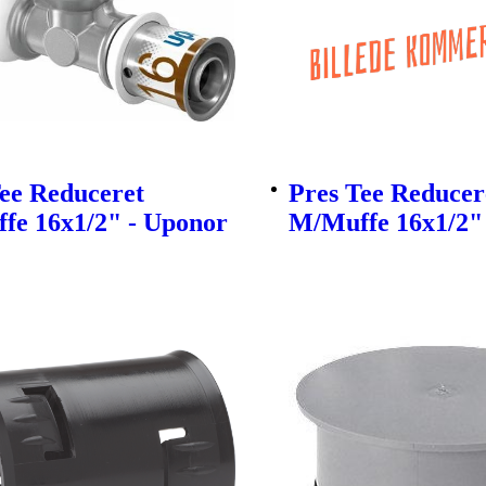
ee Reduceret
Pres Tee Reducer
fe 16x1/2" - Uponor
M/Muffe 16x1/2"