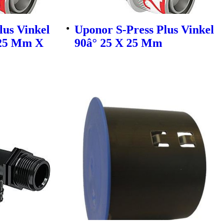
lus Vinkel
Uponor S-Press Plus Vinkel
 25 Mm X
90â° 25 X 25 Mm