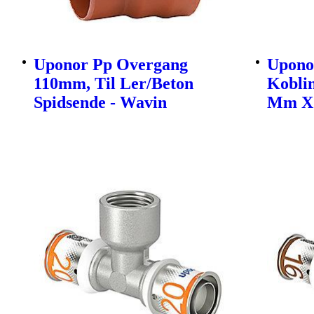
Uponor Pp Overgang
Uponor
110mm, Til Ler/Beton
Kobli
Spidsende - Wavin
Mm X 