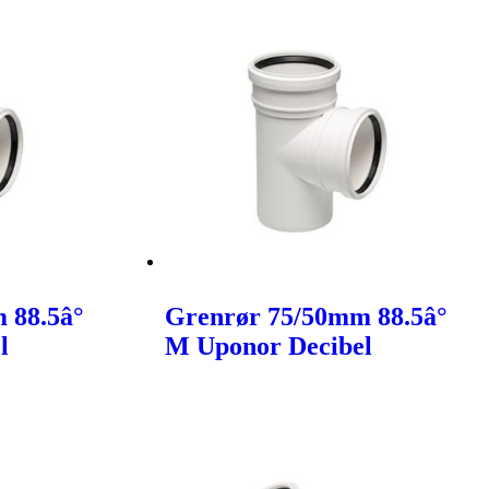
 88.5â°
Grenrør 75/50mm 88.5â°
l
M Uponor Decibel