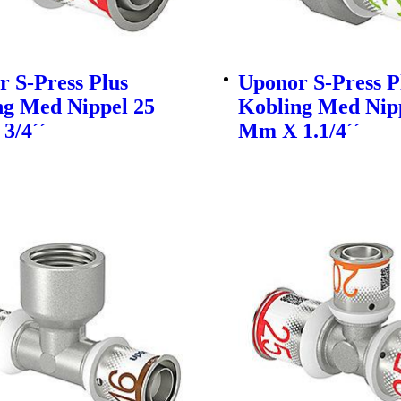
 S-Press Plus
Uponor S-Press P
ng Med Nippel 25
Kobling Med Nip
3/4´´
Mm X 1.1/4´´